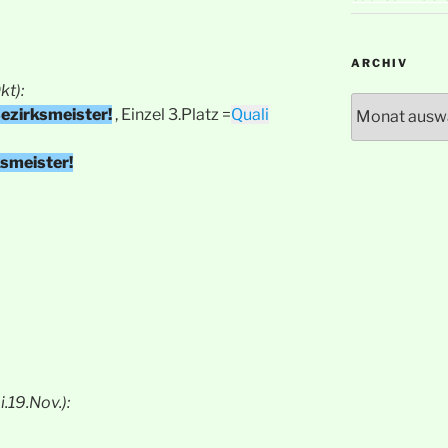
ARCHIV
kt):
Archiv
ezirksmeister!
, Einzel 3.Platz =
Quali
smeister!
.19.Nov.):