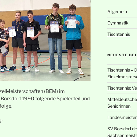
Allgemein
Gymnastik
Tischtennis
NEUESTE BE
Tischtennis – 
Einzelmeisters
Tischtennis: V
nzelMeisterschaften (BEM) im
Borsdorf 1990 folgende Spieler teil und
Mitteldeutsche
folge.
Seniorinnen
Landesmeisters
):
SV Borsdorf ri
Sachsenmeiste