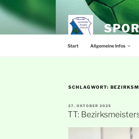
Zum
Inhalt
springen
SPOR
Start
Allgemeine Infos
SCHLAGWORT:
BEZIRKS
VERÖFFENTLICHT
27. OKTOBER 2025
AM
TT: Bezirksmeiste