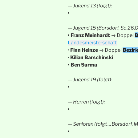
— Jugend 13 (folgt):
•
— Jugend 15 (Borsdorf, So.26.O
• Franz Meinhardt
→ Doppel
B
Landesmeisterschaft
•
Finn Heinze
→ Doppel
Bezirk
•
Kilian Barschinski
• Ben Surma
— Jugend 19 (folgt):
•
— Herren (folgt):
•
—
Senioren (folgt …Borsdorf, Mi
•