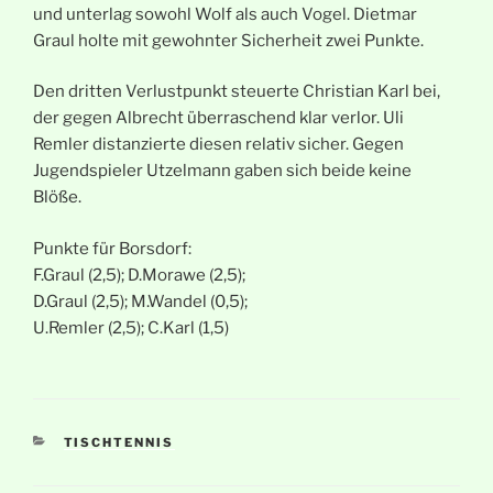
und unterlag sowohl Wolf als auch Vogel. Dietmar
Graul holte mit gewohnter Sicherheit zwei Punkte.
Den dritten Verlustpunkt steuerte Christian Karl bei,
der gegen Albrecht überraschend klar verlor. Uli
Remler distanzierte diesen relativ sicher. Gegen
Jugendspieler Utzelmann gaben sich beide keine
Blöße.
Punkte für Borsdorf:
F.Graul (2,5); D.Morawe (2,5);
D.Graul (2,5); M.Wandel (0,5);
U.Remler (2,5); C.Karl (1,5)
KATEGORIEN
TISCHTENNIS