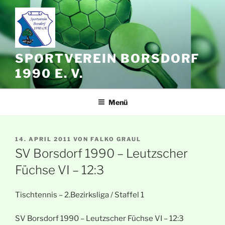
Zum
Inhalt
springen
SPORTVEREIN BORSDORF
1990 E. V.
Menü
VERÖFFENTLICHT
14. APRIL 2011
VON
FALKO GRAUL
AM
SV Borsdorf 1990 – Leutzscher
Füchse VI – 12:3
Tischtennis – 2.Bezirksliga / Staffel 1
SV Borsdorf 1990 – Leutzscher Füchse VI – 12:3