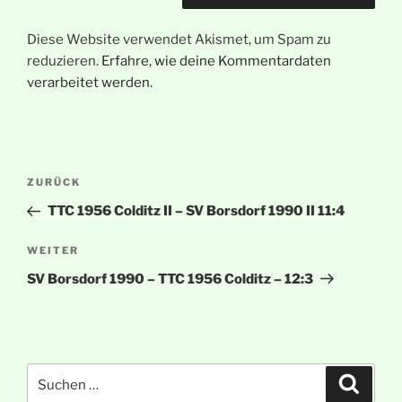
Diese Website verwendet Akismet, um Spam zu
reduzieren.
Erfahre, wie deine Kommentardaten
verarbeitet werden.
Beitragsnavigation
Vorheriger
ZURÜCK
Beitrag
TTC 1956 Colditz II – SV Borsdorf 1990 II 11:4
Nächster
WEITER
Beitrag
SV Borsdorf 1990 – TTC 1956 Colditz – 12:3
Suche
Suche
nach: