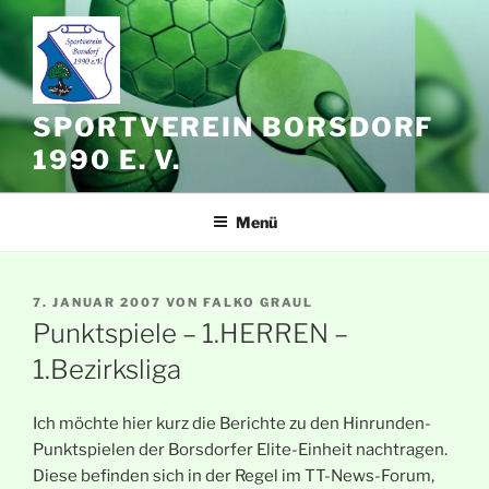
Zum
Inhalt
springen
SPORTVEREIN BORSDORF
1990 E. V.
Menü
VERÖFFENTLICHT
7. JANUAR 2007
VON
FALKO GRAUL
AM
Punktspiele – 1.HERREN –
1.Bezirksliga
Ich möchte hier kurz die Berichte zu den Hinrunden-
Punktspielen der Borsdorfer Elite-Einheit nachtragen.
Diese befinden sich in der Regel im TT-News-Forum,