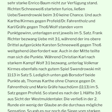
sehr starke Enrico Baum nicht zur Verfügung stand.
Richter/Schneeweiß starteten furios, ließen
Uebe/Swendrowski beim 3:0 keine Chance. Und auch
Karthe/Kirmes gegen Profeld/Dr. Fahrentholz und
Karl/Gräfe gegen Thoß/Wolf standen vorm
Punktgewinn, unterlagen erst jeweils im 5. Satz. Frank
Richter bezwang Uebe mit 3:1, während der ins obere
Drittel aufgerückte Karsten Schneeweiß gegen Thoß
weitgehend überfordert war. Auch in der Mitte teilte
man sich die Punkte. Während Christian Karl nach
starkem Kampf Wolf 3:1 bezwang, unterlag Volkmar
Kirmes ebenfalls nach gutem Spiel Swendrowski mit
11:13 in Satz 5. Lediglich unten gab Borsdorf beide
Punkte ab, Thomas Karthe ohne Chance gegen Dr.
Fahrentholz und Mario Gräfe hauchdünn (11:13) im 5.
Satz gegen Profeld. So stand es nach der 1. Hälfte 3:6
aus Sicht der Westmuldentaler. Die verließ in der 2.
Runde ein wenig der Glaube an die durchaus mögliche
Sensation. So gab es nur noch die Siege vom starken