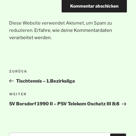
Diese Website verwendet Akismet, um Spam zu
reduzieren.
Erfahre, wie deine Kommentardaten
verarbeitet werden.
Beitragsnavigation
Vorheriger
ZURÜCK
Beitrag
Tischtennis – 1.Bezirksliga
Nächster
WEITER
Beitrag
SV Borsdorf 1990 II – PSV Telekom Oschatz III 8:8
Suche