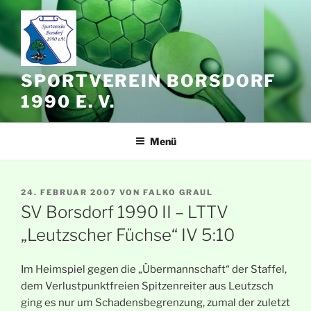
Zum
Inhalt
springen
SPORTVEREIN BORSDORF
1990 E. V.
Menü
VERÖFFENTLICHT
24. FEBRUAR 2007
VON
FALKO GRAUL
AM
SV Borsdorf 1990 II – LTTV
„Leutzscher Füchse“ IV 5:10
Im Heimspiel gegen die „Übermannschaft“ der Staffel,
dem Verlustpunktfreien Spitzenreiter aus Leutzsch
ging es nur um Schadensbegrenzung, zumal der zuletzt