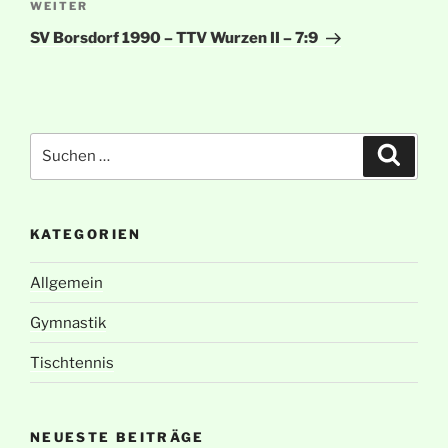
Nächster
WEITER
Beitrag
SV Borsdorf 1990 – TTV Wurzen II – 7:9
Suche
Suche
nach:
KATEGORIEN
Allgemein
Gymnastik
Tischtennis
NEUESTE BEITRÄGE