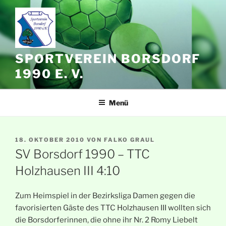
Zum
Inhalt
springen
SPORTVEREIN BORSDORF
1990 E. V.
Menü
VERÖFFENTLICHT
18. OKTOBER 2010
VON
FALKO GRAUL
AM
SV Borsdorf 1990 – TTC
Holzhausen III 4:10
Zum Heimspiel in der Bezirksliga Damen gegen die
favorisierten Gäste des TTC Holzhausen III wollten sich
die Borsdorferinnen, die ohne ihr Nr. 2 Romy Liebelt