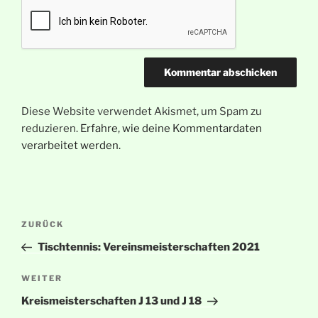
Diese Website verwendet Akismet, um Spam zu
reduzieren.
Erfahre, wie deine Kommentardaten
verarbeitet werden.
Beitragsnavigation
Vorheriger
ZURÜCK
Beitrag
Tischtennis: Vereinsmeisterschaften 2021
Nächster
WEITER
Beitrag
Kreismeisterschaften J 13 und J 18