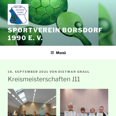
Zum
Inhalt
springen
SPORTVEREIN BORSDORF
1990 E. V.
Menü
VERÖFFENTLICHT
18. SEPTEMBER 2021
VON
DIETMAR GRAUL
AM
Kreismeisterschaften J11