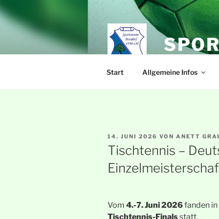
Zum
Inhalt
springen
SPOR
Start
Allgemeine Infos
VERÖFFENTLICHT
14. JUNI 2026
VON
ANETT GRA
AM
Tischtennis – Deut
Einzelmeisterscha
Vom
4.-7. Juni 2026
fanden in
Tischtennis-Finals
statt.