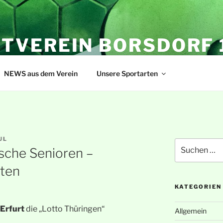
TVEREIN BORSDORF 1
NEWS aus dem Verein
Unsere Sportarten
UL
Suche
sche Senioren –
nach:
ften
KATEGORIEN
Erfurt
die „Lotto Thüringen“
Allgemein