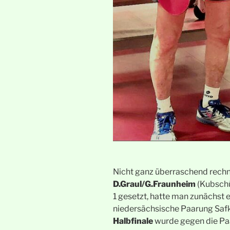
Nicht ganz überraschend rechn
D.Graul/G.Fraunheim
(Kubschüt
1 gesetzt, hatte man zunächst e
niedersächsische Paarung Safk
Halbfinale
wurde gegen die Paa