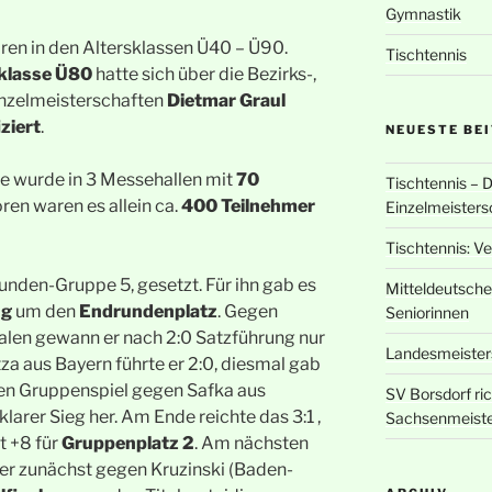
Gymnastik
ren in den Altersklassen Ü40 – Ü90.
Tischtennis
klasse Ü80
hatte sich über die Bezirks-,
inzelmeisterschaften
Dietmar
Graul
iziert
.
NEUESTE BE
e wurde in 3 Messehallen mit
70
Tischtennis – 
ren waren es allein ca.
400 Teilnehmer
Einzelmeisters
Tischtennis: V
runden-Gruppe 5, gesetzt. Für ihn gab es
Mitteldeutsche
ng
um den
Endrundenplatz
. Gegen
Seniorinnen
len gewann er nach 2:0 Satzführung nur
Landesmeisters
za aus Bayern führte er 2:0, diesmal gab
zten Gruppenspiel gegen Safka aus
SV Borsdorf ri
arer Sieg her. Am Ende reichte das 3:1 ,
Sachsenmeiste
it +8 für
Gruppenplatz 2
. Am nächsten
r zunächst gegen Kruzinski (Baden-