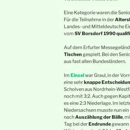
Eine Kategorie waren die Senio
Für die Teilnahme in der
Alters
Landes- und Mitteldeutsche E
vom
SV Borsdorf 1990
qualif
Auf dem Erfurter Messegeländ
Tischen
gespielt. Bei den Senio
aus fast allen Bundesländern.
Im
Einzel
war Graul, in der Vor
eine sehr
knappe
Entscheidu
Scholven aus Nordrhein-Westfa
noch mit 3:2. Auch gegen Kapit
es eine 2:3 Niederlage. Im let
Niedersachsen musste nun ein kl
nach
Auszählung der Bälle
, m
Tag bei der
Endrunde
gewann e