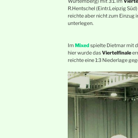
Würtemberg) mit 3:1. Im
Vierte
R.Hentschel (Eintr.Leipzig Süd)
reichte aber nicht zum Einzug in
unterlegen.
Im
Mixed
spielte Dietmar mit d
hier wurde das
Viertelfinale
er
reichte eine 1:3 Niederlage ge