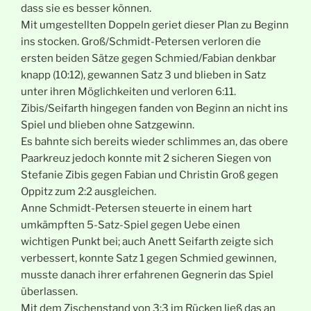
dass sie es besser können.
Mit umgestellten Doppeln geriet dieser Plan zu Beginn
ins stocken. Groß/Schmidt-Petersen verloren die
ersten beiden Sätze gegen Schmied/Fabian denkbar
knapp (10:12), gewannen Satz 3 und blieben in Satz
unter ihren Möglichkeiten und verloren 6:11.
Zibis/Seifarth hingegen fanden von Beginn an nicht ins
Spiel und blieben ohne Satzgewinn.
Es bahnte sich bereits wieder schlimmes an, das obere
Paarkreuz jedoch konnte mit 2 sicheren Siegen von
Stefanie Zibis gegen Fabian und Christin Groß gegen
Oppitz zum 2:2 ausgleichen.
Anne Schmidt-Petersen steuerte in einem hart
umkämpften 5-Satz-Spiel gegen Uebe einen
wichtigen Punkt bei; auch Anett Seifarth zeigte sich
verbessert, konnte Satz 1 gegen Schmied gewinnen,
musste danach ihrer erfahrenen Gegnerin das Spiel
überlassen.
Mit dem Zischenstand von 3:3 im Rücken ließ das an