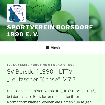
Zum
Inhalt
springen
SPORTVEREIN BORSDORF
1990 E. V.
Menü
VERÖFFENTLICHT
17. NOVEMBER 2008
VON
FALKO GRAUL
AM
SV Borsdorf 1990 – LTTV
„Leutzscher Füchse“ IV 7:7
Nach der desaströsen Vorstellung in Otterwisch (1:13),
bei der fast alle Borsdorferinnen unter ihrer
Normalform blieben, wollten die Damen nun zeigen,