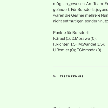
möglich gewesen. Am Team-Erg
geändert. Für Borsdorfs jugen
waren die Gegner mehrere Numm
nicht entmutigen, sondern nutz
Punkte für Borsdorf:
F.Graul (1); D.Morawe (0);
F.Richter (1,5); M.Wandel (1,5);
U.Remler (0); T.Glomsda (0)
KATEGORIEN
TISCHTENNIS