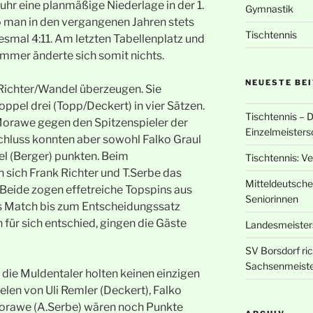
uhr eine planmäßige Niederlage in der 1.
Gymnastik
wo man in den vergangenen Jahren stets
Tischtennis
esmal 4:11. Am letzten Tabellenplatz und
mer änderte sich somit nichts.
NEUESTE BE
Richter/Wandel überzeugen. Sie
pel drei (Topp/Deckert) in vier Sätzen.
Tischtennis – 
 Morawe gegen den Spitzenspieler der
Einzelmeisters
chluss konnten aber sowohl Falko Graul
el (Berger) punkten. Beim
Tischtennis: V
n sich Frank Richter und T.Serbe das
Mitteldeutsche
 Beide zogen effetreiche Topspins aus
Seniorinnen
as Match bis zum Entscheidungssatz
 für sich entschied, gingen die Gäste
Landesmeisters
SV Borsdorf ri
Sachsenmeiste
 die Muldentaler holten keinen einzigen
elen von Uli Remler (Deckert), Falko
Morawe (A.Serbe) wären noch Punkte