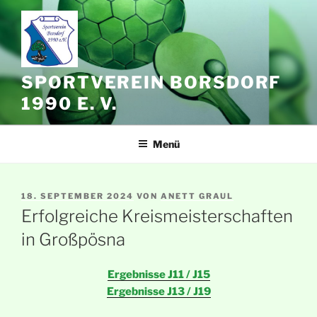
Zum
Inhalt
springen
SPORTVEREIN BORSDORF
1990 E. V.
Menü
VERÖFFENTLICHT
18. SEPTEMBER 2024
VON
ANETT GRAUL
AM
Erfolgreiche Kreismeisterschaften
in Großpösna
Ergebnisse J11 / J15
Ergebnisse J13 / J19