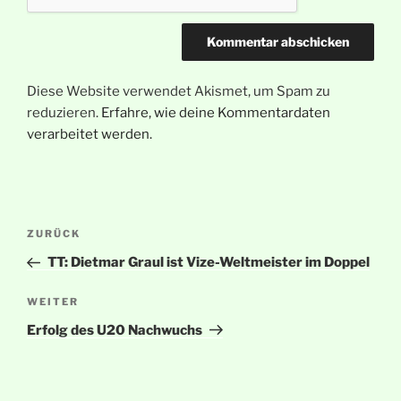
Diese Website verwendet Akismet, um Spam zu
reduzieren.
Erfahre, wie deine Kommentardaten
verarbeitet werden.
Beitragsnavigation
Vorheriger
ZURÜCK
Beitrag
TT: Dietmar Graul ist Vize-Weltmeister im Doppel
Nächster
WEITER
Beitrag
Erfolg des U20 Nachwuchs