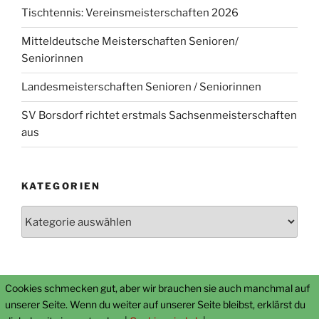
Tischtennis: Vereinsmeisterschaften 2026
Mitteldeutsche Meisterschaften Senioren/
Seniorinnen
Landesmeisterschaften Senioren / Seniorinnen
SV Borsdorf richtet erstmals Sachsenmeisterschaften
aus
KATEGORIEN
Kategorien
Cookies schmecken gut, aber wir brauchen sie auch manchmal auf
Datenschutz
Mit Stolz präsentiert von WordPress
unserer Seite. Wenn du weiter auf unserer Seite bleibst, erklärst du